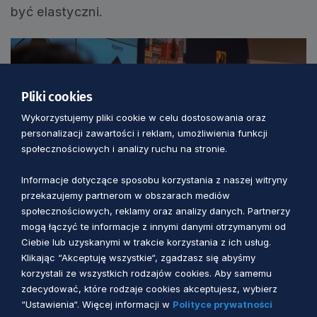
być elastyczni.
Pliki cookies
Wykorzystujemy pliki cookie w celu dostosowania oraz
personalizacji zawartości i reklam, umożliwienia funkcji
społecznościowych i analizy ruchu na stronie.
Informacje dotyczące sposobu korzystania z naszej witryny
przekazujemy partnerom w obszarach mediów
społecznościowych, reklamy oraz analizy danych. Partnerzy
mogą łączyć te informacje z innymi danymi otrzymanymi od
Ważne jest tzw. psychological safety w miejscu
Ciebie lub uzyskanymi w trakcie korzystania z ich usług.
pracy: zespoły, które czują się bezpiecznie, w
Klikając “Akceptuję wszystkie“, zgadzasz się abyśmy
których można otwarcie mówić, popełniać
korzystali ze wszystkich rodzajów cookies. Aby samemu
zdecydować, które rodzaje cookies akceptujesz, wybierz
błędy, czy eksperymentować, osiągają lepsze
“Ustawienia“. Więcej informacji w
Polityce prywatności
wyniki.